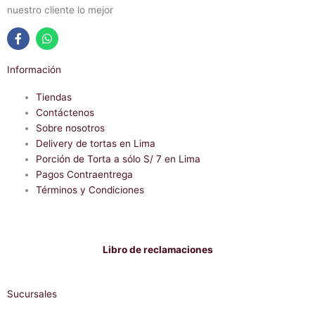
nuestro cliente lo mejor
F
W
a
h
Información
c
a
e
t
b
Tiendas
s
o
a
Contáctenos
o
p
Sobre nosotros
k
p
-
Delivery de tortas en Lima
f
Porción de Torta a sólo S/ 7 en Lima
Pagos Contraentrega
Términos y Condiciones
Libro de reclamaciones
Sucursales