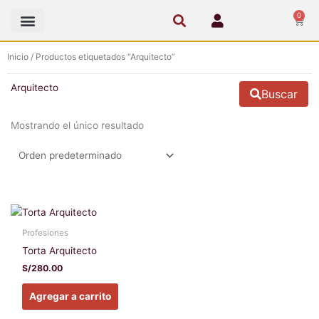
Ir
0
Cart
al
contenido
Inicio
/ Productos etiquetados “Arquitecto”
Arquitecto
Buscar
Mostrando el único resultado
Este
producto
Profesiones
tiene
Torta Arquitecto
múltiples
S/
280.00
variantes.
Las
Agregar a carrito
opciones