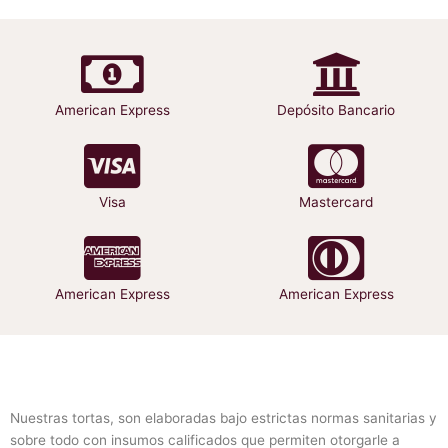
se
pueden
elegir
en
la
American Express
Depósito Bancario
página
de
producto
Visa
Mastercard
American Express
American Express
Nuestras tortas, son elaboradas bajo estrictas normas sanitarias y
sobre todo con insumos calificados que permiten otorgarle a