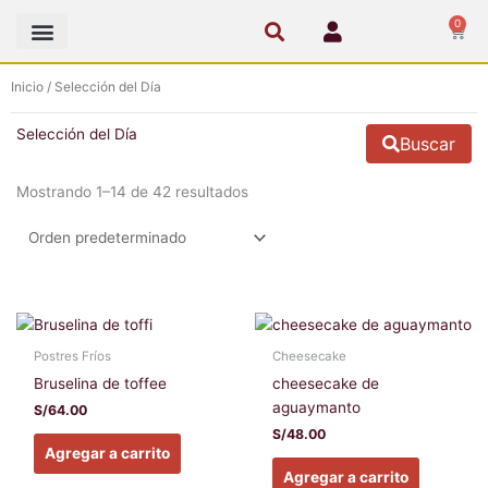
Ir
0
Cart
al
contenido
Inicio
/ Selección del Día
Selección del Día
Buscar
Mostrando 1–14 de 42 resultados
Postres Fríos
Cheesecake
Bruselina de toffee
cheesecake de
aguaymanto
S/
64.00
S/
48.00
Agregar a carrito
Agregar a carrito