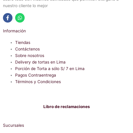
nuestro cliente lo mejor
F
W
a
h
Información
c
a
e
t
b
Tiendas
s
o
a
Contáctenos
o
p
Sobre nosotros
k
p
-
Delivery de tortas en Lima
f
Porción de Torta a sólo S/ 7 en Lima
Pagos Contraentrega
Términos y Condiciones
Libro de reclamaciones
Sucursales