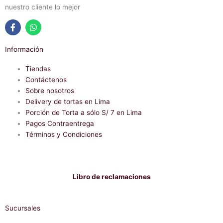
nuestro cliente lo mejor
F
W
a
h
Información
c
a
e
t
b
Tiendas
s
o
a
Contáctenos
o
p
Sobre nosotros
k
p
-
Delivery de tortas en Lima
f
Porción de Torta a sólo S/ 7 en Lima
Pagos Contraentrega
Términos y Condiciones
Libro de reclamaciones
Sucursales