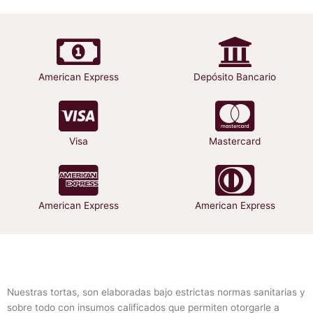
se
se
pueden
pueden
elegir
elegir
en
en
la
la
American Express
Depósito Bancario
página
página
de
de
producto
producto
Visa
Mastercard
American Express
American Express
Nuestras tortas, son elaboradas bajo estrictas normas sanitarias y
sobre todo con insumos calificados que permiten otorgarle a