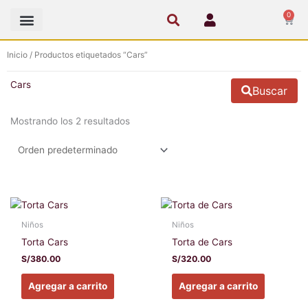
Ir
0
Cart
al
contenido
Inicio
/ Productos etiquetados “Cars”
Cars
Buscar
Mostrando los 2 resultados
Este
Este
producto
producto
Niños
Niños
tiene
tiene
Torta Cars
Torta de Cars
múltiples
múltiples
S/
380.00
S/
320.00
variantes.
variantes
Las
Las
Agregar a carrito
Agregar a carrito
opciones
opciones