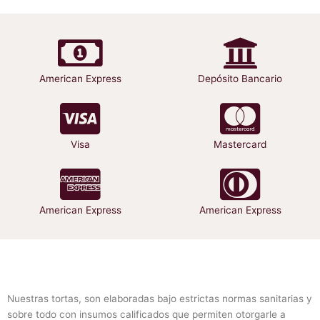
se
pueden
elegir
en
la
American Express
Depósito Bancario
página
de
producto
Visa
Mastercard
American Express
American Express
Nuestras tortas, son elaboradas bajo estrictas normas sanitarias y
sobre todo con insumos calificados que permiten otorgarle a