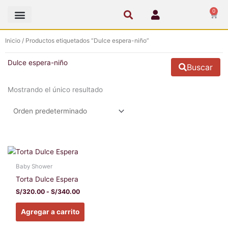
Ir
0
Cart
al
contenido
Inicio
/ Productos etiquetados “Dulce espera-niño”
Dulce espera-niño
Buscar
Mostrando el único resultado
Rango
Este
de
producto
precios:
Baby Shower
tiene
desde
Torta Dulce Espera
S/320.00
múltiples
hasta
S/
320.00
-
S/
340.00
variantes.
S/340.00
Las
Agregar a carrito
opciones