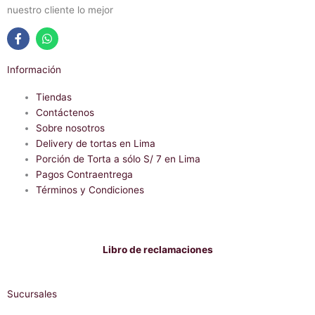
nuestro cliente lo mejor
F
W
a
h
Información
c
a
e
t
b
Tiendas
s
o
a
Contáctenos
o
p
Sobre nosotros
k
p
-
Delivery de tortas en Lima
f
Porción de Torta a sólo S/ 7 en Lima
Pagos Contraentrega
Términos y Condiciones
Libro de reclamaciones
Sucursales