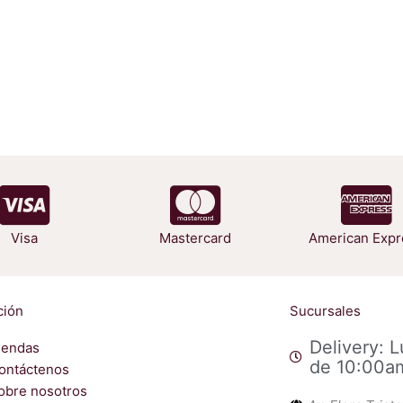
ueden
egir
n
gina
e
oducto
Visa
Mastercard
American Expr
ción
Sucursales
Delivery: 
iendas
de 10:00a
ontáctenos
obre nosotros