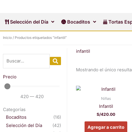
Ir
al
contenido
Selección del Día
Bocaditos
Tortas Esp
Inicio
/ Productos etiquetados “infantil”
infantil
Mostrando el único result
Precio
Es
pr
420
—
420
Niñas
ti
Infantil
Categorías
mú
S/
420.00
Bocaditos
(16)
va
La
Selección del Día
(42)
Agregar a carrito
op