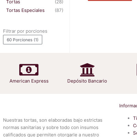
Tortas
(28)
se
Tortas Especiales
(87)
p
el
e
Filtrar por porciones
la
60 Porciones
(1)
pá
d
pr
American Express
Depósito Bancario
Informa
T
Nuestras tortas, son elaboradas bajo estrictas
C
normas sanitarias y sobre todo con insumos
S
calificados que permiten otorgarle a nuestro