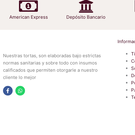
American Express
Depósito Bancario
Informa
T
Nuestras tortas, son elaboradas bajo estrictas
C
normas sanitarias y sobre todo con insumos
S
calificados que permiten otorgarle a nuestro
D
cliente lo mejor
P
P
F
W
T
a
h
c
a
e
t
b
s
o
a
o
p
k
p