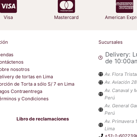
Visa
Mastercard
American Expr
ción
Sucursales
Delivery: 
iendas
de 10:00a
ontáctenos
obre nosotros
Av. Flora Trist
elivery de tortas en Lima
Av. Aviación 28
orción de Torta a sólo S/ 7 en Lima
Av. Canaval y M
agos Contraentrega
Perú
érminos y Condiciones
Av. General Ga
Perú
Libro de reclamaciones
Av. Primavera 
Lima
+51-1-602239