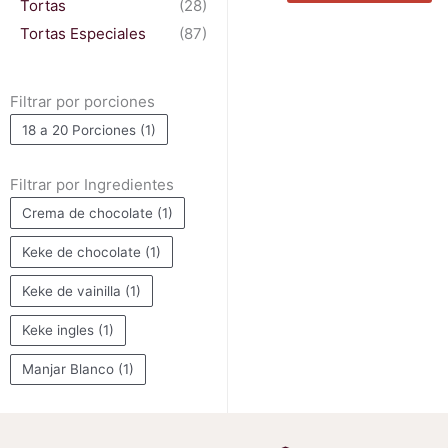
Tortas
(28)
se
Tortas Especiales
(87)
p
el
e
Filtrar por porciones
la
18 a 20 Porciones
(1)
pá
d
Filtrar por Ingredientes
pr
Crema de chocolate
(1)
Keke de chocolate
(1)
Keke de vainilla
(1)
Keke ingles
(1)
Manjar Blanco
(1)