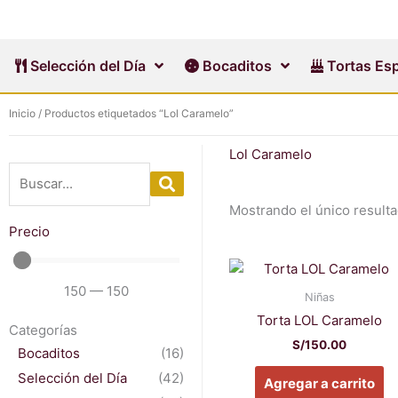
Ir
al
contenido
Selección del Día
Bocaditos
Tortas Esp
Inicio
/ Productos etiquetados “Lol Caramelo”
Lol Caramelo
Mostrando el único result
Precio
Es
pr
150
—
150
Niñas
ti
Torta LOL Caramelo
Categorías
mú
S/
150.00
Bocaditos
(16)
va
La
Selección del Día
(42)
Agregar a carrito
op