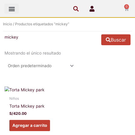
Ir
0
Cart
al
contenido
Inicio
/ Productos etiquetados “mickey”
mickey
Buscar
Mostrando el único resultado
Este
producto
Niños
tiene
Torta Mickey park
múltiples
S/
420.00
variantes.
Las
Agregar a carrito
opciones