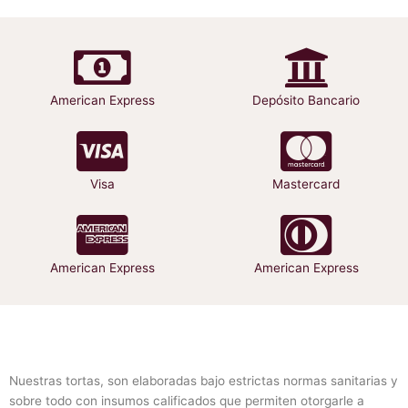
se
pueden
elegir
en
la
American Express
Depósito Bancario
página
de
producto
Visa
Mastercard
American Express
American Express
Nuestras tortas, son elaboradas bajo estrictas normas sanitarias y
sobre todo con insumos calificados que permiten otorgarle a