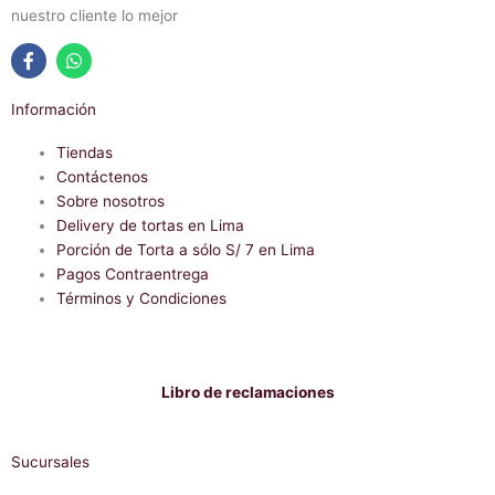
nuestro cliente lo mejor
F
W
a
h
Información
c
a
e
t
b
Tiendas
s
o
a
Contáctenos
o
p
Sobre nosotros
k
p
-
Delivery de tortas en Lima
f
Porción de Torta a sólo S/ 7 en Lima
Pagos Contraentrega
Términos y Condiciones
Libro de reclamaciones
Sucursales