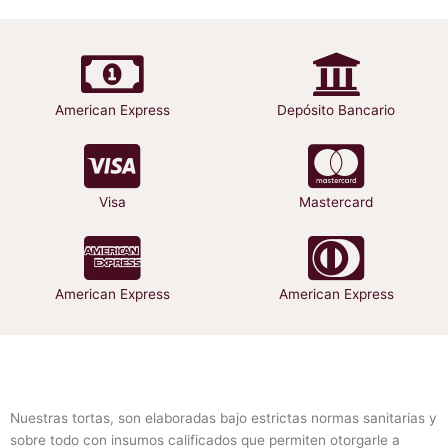
se
se
pueden
pueden
elegir
elegir
en
en
la
la
American Express
Depósito Bancario
página
página
de
de
producto
producto
Visa
Mastercard
American Express
American Express
Nuestras tortas, son elaboradas bajo estrictas normas sanitarias y
sobre todo con insumos calificados que permiten otorgarle a