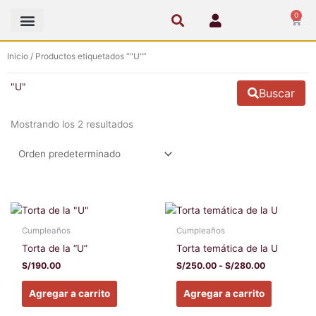
Ir
0
Cart
al
contenido
Inicio
/ Productos etiquetados “"U"”
"U"
Buscar
Mostrando los 2 resultados
Rango
Este
Este
de
producto
producto
precios:
Cumpleaños
Cumpleaños
tiene
tiene
desde
Torta de la “U”
Torta temática de la U
S/250.00
múltiples
múltiples
hasta
S/
190.00
S/
250.00
-
S/
280.00
variantes.
variantes
S/280.00
Las
Las
Agregar a carrito
Agregar a carrito
opciones
opciones