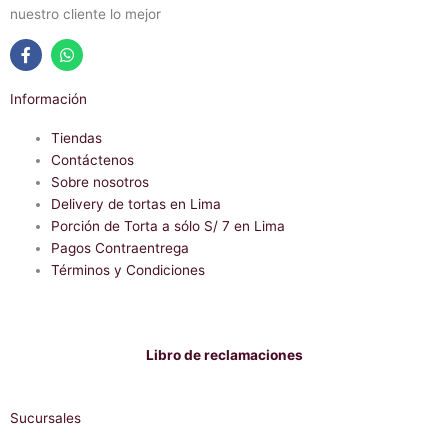
nuestro cliente lo mejor
F
W
a
h
Información
c
a
e
t
b
Tiendas
s
o
a
Contáctenos
o
p
Sobre nosotros
k
p
-
Delivery de tortas en Lima
f
Porción de Torta a sólo S/ 7 en Lima
Pagos Contraentrega
Términos y Condiciones
Libro de reclamaciones
Sucursales