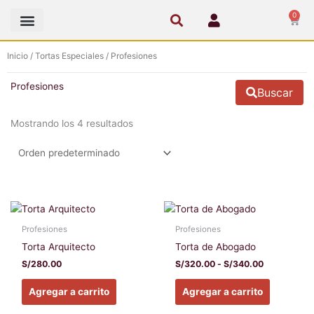
Ir
0
Cart
al
contenido
Inicio
/
Tortas Especiales
/ Profesiones
Profesiones
Buscar
Mostrando los 4 resultados
Rango
Este
Este
de
producto
producto
precios:
Profesiones
Profesiones
tiene
tiene
desde
Torta Arquitecto
Torta de Abogado
S/320.00
múltiples
múltiples
hasta
S/
280.00
S/
320.00
-
S/
340.00
variantes.
variantes
S/340.00
Las
Las
Agregar a carrito
Agregar a carrito
opciones
opciones