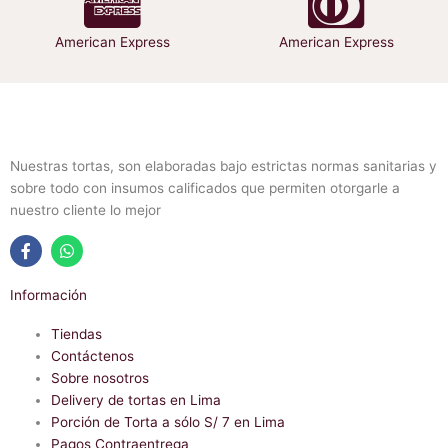
American Express
American Express
Nuestras tortas, son elaboradas bajo estrictas normas sanitarias y
sobre todo con insumos calificados que permiten otorgarle a
nuestro cliente lo mejor
F
W
a
h
Información
c
a
e
t
b
Tiendas
s
o
a
Contáctenos
o
p
Sobre nosotros
k
p
-
Delivery de tortas en Lima
f
Porción de Torta a sólo S/ 7 en Lima
Pagos Contraentrega