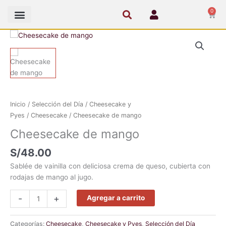
Ir
0
Cart
al
contenido
Cheesecake
de
mango
cantidad
Inicio
/
Selección del Día
/
Cheesecake y
Pyes
/
Cheesecake
/ Cheesecake de mango
Cheesecake de mango
S/
48.00
Sablée de vainilla con deliciosa crema de queso, cubierta con
rodajas de mango al jugo.
-
+
Agregar a carrito
Categorías:
Cheesecake
,
Cheesecake y Pyes
,
Selección del Día