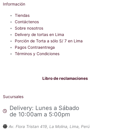
a
h
Información
c
a
e
t
b
Tiendas
s
o
a
Contáctenos
o
p
Sobre nosotros
k
p
-
Delivery de tortas en Lima
f
Porción de Torta a sólo S/ 7 en Lima
Pagos Contraentrega
Términos y Condiciones
Libro de reclamaciones
Sucursales
Delivery: Lunes a Sábado
de 10:00am a 5:00pm
Av. Flora Tristan 419, La Molina, Lima, Perú