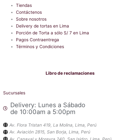
e
t
b
Tiendas
s
o
a
Contáctenos
o
p
Sobre nosotros
k
p
-
Delivery de tortas en Lima
f
Porción de Torta a sólo S/ 7 en Lima
Pagos Contraentrega
Términos y Condiciones
Libro de reclamaciones
Sucursales
Delivery: Lunes a Sábado
de 10:00am a 5:00pm
Av. Flora Tristan 419, La Molina, Lima, Perú
Av. Aviación 2815, San Borja, Lima, Perú
Av. Canaval y Moreyra 240, San Isidro, Lima, Perú