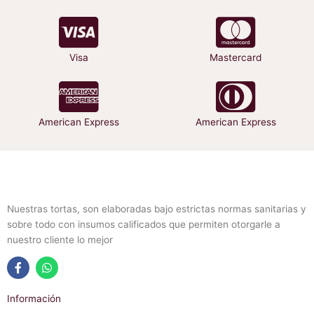
Visa
Mastercard
American Express
American Express
Nuestras tortas, son elaboradas bajo estrictas normas sanitarias y
sobre todo con insumos calificados que permiten otorgarle a
nuestro cliente lo mejor
F
W
a
h
Información
c
a