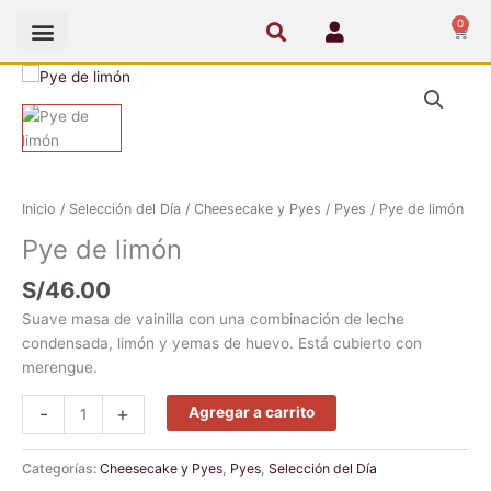
Ir
0
Cart
al
contenido
Pye
de
limón
cantidad
Inicio
/
Selección del Día
/
Cheesecake y Pyes
/
Pyes
/ Pye de limón
Pye de limón
S/
46.00
Suave masa de vainilla con una combinación de leche
condensada, limón y yemas de huevo. Está cubierto con
merengue.
-
+
Agregar a carrito
Categorías:
Cheesecake y Pyes
,
Pyes
,
Selección del Día