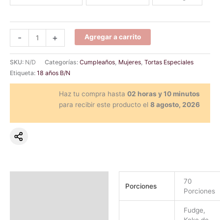
-
+
Agregar a carrito
SKU:
N/D
Categorías:
Cumpleaños
,
Mujeres
,
Tortas Especiales
Etiqueta:
18 años B/N
Haz tu compra hasta
02 horas y 10 minutos
para recibir este producto el
8 agosto, 2026
Información adicional
70
Porciones
Porciones
Valoraciones (0)
Fudge,