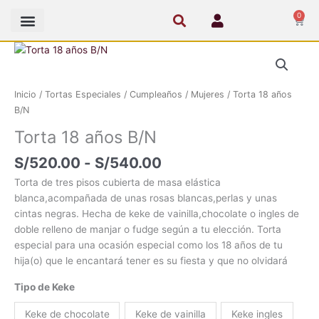
Ir
0
Cart
al
contenido
Rango
Torta
de
18
precios:
años
desde
Inicio
/
Tortas Especiales
/
Cumpleaños
/
Mujeres
/ Torta 18 años
B/N
S/520.00
B/N
cantidad
hasta
Torta 18 años B/N
S/540.00
S/
520.00
-
S/
540.00
Torta de tres pisos cubierta de masa elástica
blanca,acompañada de unas rosas blancas,perlas y unas
cintas negras. Hecha de keke de vainilla,chocolate o ingles de
doble relleno de manjar o fudge según a tu elección. Torta
especial para una ocasión especial como los 18 años de tu
hija(o) que le encantará tener es su fiesta y que no olvidará
Tipo de Keke
Keke de chocolate
Keke de vainilla
Keke ingles