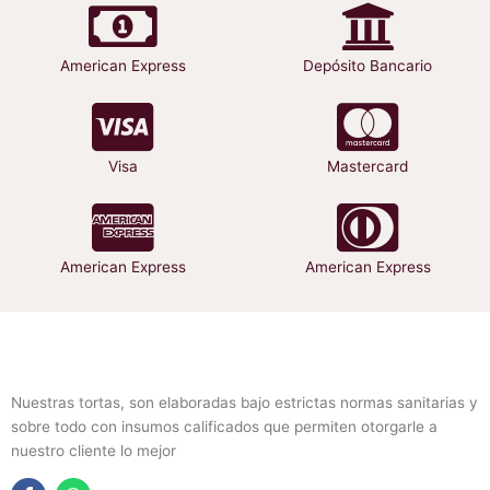
la
la
página
página
American Express
Depósito Bancario
de
de
producto
producto
Visa
Mastercard
American Express
American Express
Nuestras tortas, son elaboradas bajo estrictas normas sanitarias y
sobre todo con insumos calificados que permiten otorgarle a
nuestro cliente lo mejor