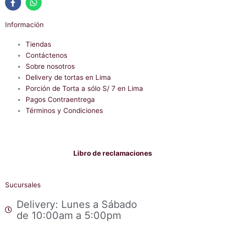
F
W
a
h
Información
c
a
e
t
b
Tiendas
s
o
a
Contáctenos
o
p
Sobre nosotros
k
p
-
Delivery de tortas en Lima
f
Porción de Torta a sólo S/ 7 en Lima
Pagos Contraentrega
Términos y Condiciones
Libro de reclamaciones
Sucursales
Delivery: Lunes a Sábado
de 10:00am a 5:00pm