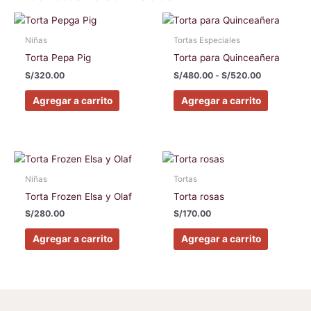
Rango
Este
Este
de
producto
producto
precios:
Niñas
Tortas Especiales
tiene
tiene
desde
Torta Pepa Pig
Torta para Quinceañera
S/480.00
múltiples
múltiples
hasta
S/
320.00
S/
480.00
-
S/
520.00
variantes.
variantes
S/520.00
Las
Las
Agregar a carrito
Agregar a carrito
opciones
opciones
se
se
pueden
pueden
elegir
elegir
Este
Este
en
en
producto
producto
Niñas
Tortas
la
la
tiene
tiene
Torta Frozen Elsa y Olaf
Torta rosas
página
página
múltiples
múltiples
S/
280.00
S/
170.00
de
de
variantes.
variantes
producto
producto
Las
Las
Agregar a carrito
Agregar a carrito
opciones
opciones
se
se
pueden
pueden
elegir
elegir
en
en