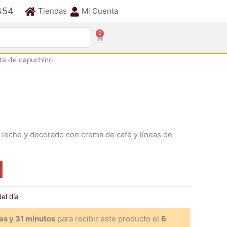
454
Tiendas
Mi Cuenta
0
Cart
ta de capuchino
 leche y decorado con crema de café y líneas de
el día
as y 31 minutos
para recibir este producto el
6