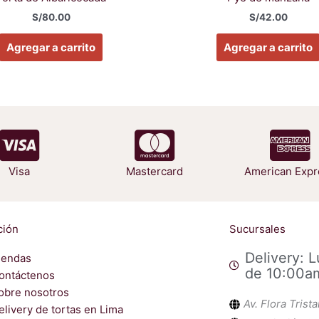
S/
80.00
S/
42.00
Agregar a carrito
Agregar a carrito
Visa
Mastercard
American Expr
ción
Sucursales
Delivery: 
iendas
de 10:00a
ontáctenos
obre nosotros
Av. Flora Trist
elivery de tortas en Lima