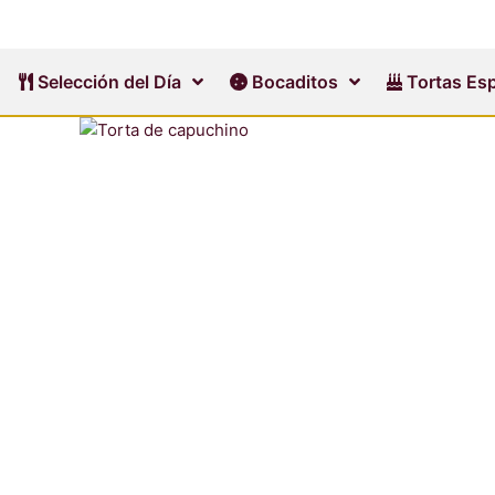
Ir
al
contenido
Selección del Día
Bocaditos
Tortas Esp