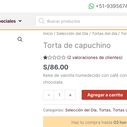
+51-939567
Búsqueda
eciales
de
productos
Torta
Inicio
/
Selección del Día
/
Tortas del día
/ Tor
de
Torta de capuchino
capuchino
cantidad
(
2
valoraciones de clientes)
Valorado
2
S/
86.00
con
1.00
Keke de vainilla humedecido con café con
de
5
chocolate.
en
base
a
-
+
Agregar a carrito
valoraciones
de
clientes
Categorías:
Selección del Día
,
Tortas
,
Tortas d
Haz tu compra hasta
02 hor