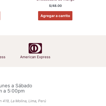
S/
48.00
Agregar a carrito
ess
American Express
Lunes a Sábado
m a 5:00pm
an 419, La Molina, Lima, Perú