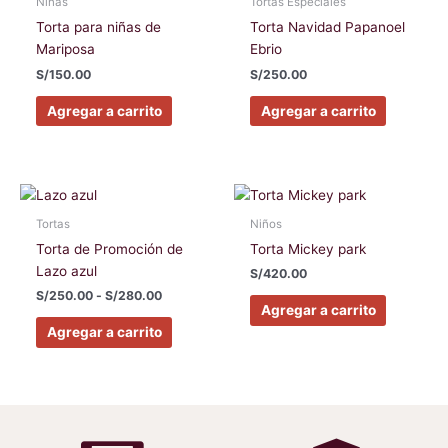
Niñas
Tortas Especiales
múltiples
múltiples
Torta para niñas de
Torta Navidad Papanoel
variantes.
variantes
Mariposa
Ebrio
Las
Las
S/
150.00
S/
250.00
opciones
opciones
se
se
Agregar a carrito
Agregar a carrito
pueden
pueden
elegir
elegir
en
en
Rango
la
la
Este
Este
de
página
página
producto
producto
precios:
Tortas
Niños
de
de
tiene
tiene
desde
Torta de Promoción de
Torta Mickey park
S/250.00
producto
producto
múltiples
múltiples
Lazo azul
hasta
S/
420.00
variantes.
variantes
S/280.00
S/
250.00
-
S/
280.00
Las
Las
Agregar a carrito
opciones
opciones
Agregar a carrito
se
se
pueden
pueden
elegir
elegir
en
en
la
la