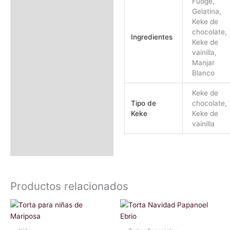
Fudge,
Gelatina,
Keke de
chocolate,
Ingredientes
Keke de
vainilla,
Manjar
Blanco
Keke de
Tipo de
chocolate,
Keke
Keke de
vainilla
Productos relacionados
Este
Este
producto
producto
tiene
tiene