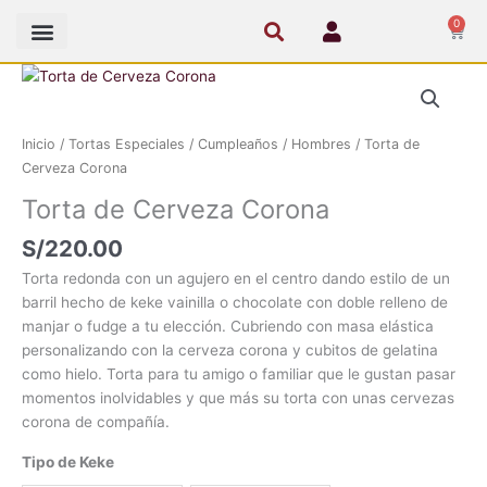
Ir
0
Cart
al
contenido
Torta
de
Cerveza
Inicio
/
Tortas Especiales
/
Cumpleaños
/
Hombres
/ Torta de
Corona
Cerveza Corona
cantidad
Torta de Cerveza Corona
S/
220.00
Torta redonda con un agujero en el centro dando estilo de un
barril hecho de keke vainilla o chocolate con doble relleno de
manjar o fudge a tu elección. Cubriendo con masa elástica
personalizando con la cerveza corona y cubitos de gelatina
como hielo. Torta para tu amigo o familiar que le gustan pasar
momentos inolvidables y que más su torta con unas cervezas
corona de compañía.
Tipo de Keke