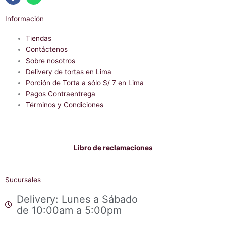
F
W
a
h
Información
c
a
e
t
b
Tiendas
s
o
a
Contáctenos
o
p
Sobre nosotros
k
p
-
Delivery de tortas en Lima
f
Porción de Torta a sólo S/ 7 en Lima
Pagos Contraentrega
Términos y Condiciones
Libro de reclamaciones
Sucursales
Delivery: Lunes a Sábado
de 10:00am a 5:00pm