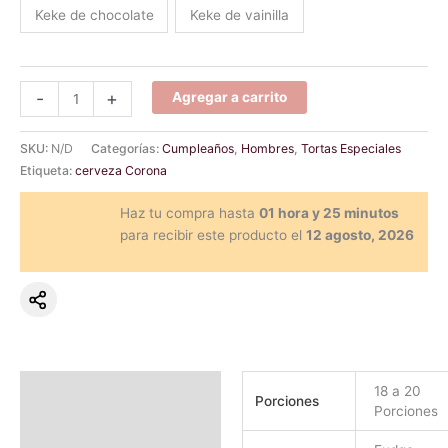
Keke de chocolate
Keke de vainilla
-
+
Agregar a carrito
SKU:
N/D
Categorías:
Cumpleaños
,
Hombres
,
Tortas Especiales
Etiqueta:
cerveza Corona
Haz tu compra hasta
01 hora y 25 minutos
para recibir este producto el
12 agosto, 2026
Información adicional
18 a 20
Porciones
Porciones
Valoraciones (0)