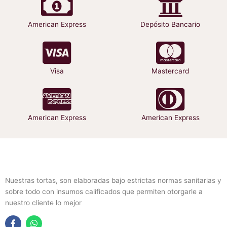
página
página
de
de
American Express
Depósito Bancario
producto
producto
Visa
Mastercard
American Express
American Express
Nuestras tortas, son elaboradas bajo estrictas normas sanitarias y
sobre todo con insumos calificados que permiten otorgarle a
nuestro cliente lo mejor