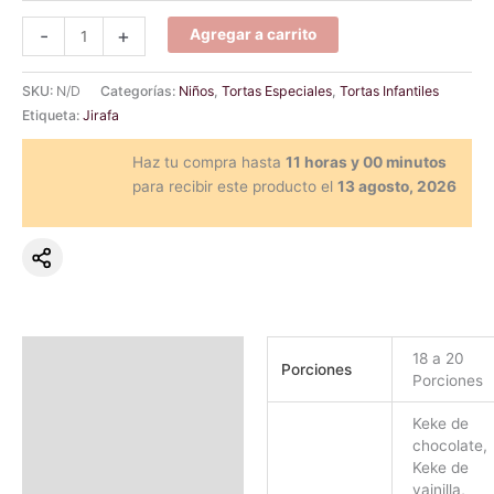
-
+
Agregar a carrito
SKU:
N/D
Categorías:
Niños
,
Tortas Especiales
,
Tortas Infantiles
Etiqueta:
Jirafa
Haz tu compra hasta
11 horas y 00 minutos
para recibir este producto el
13 agosto, 2026
Información adicional
18 a 20
Porciones
Porciones
Valoraciones (0)
Keke de
chocolate,
Keke de
vainilla,