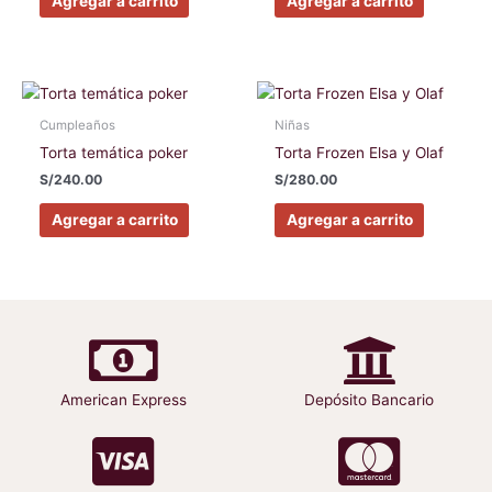
Agregar a carrito
Agregar a carrito
opciones
opciones
se
se
pueden
pueden
elegir
elegir
Este
Este
en
en
producto
producto
Cumpleaños
Niñas
la
la
tiene
tiene
Torta temática poker
Torta Frozen Elsa y Olaf
página
página
múltiples
múltiples
S/
240.00
S/
280.00
de
de
variantes.
variantes
producto
producto
Las
Las
Agregar a carrito
Agregar a carrito
opciones
opciones
se
se
pueden
pueden
elegir
elegir
en
en
la
la
página
página
American Express
Depósito Bancario
de
de
producto
producto