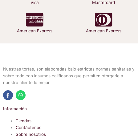
Visa
Mastercard
American Express
American Express
Nuestras tortas, son elaboradas bajo estrictas normas sanitarias y
sobre todo con insumos calificados que permiten otorgarle a
nuestro cliente lo mejor
F
W
a
h
Información
c
a
e
t
b
Tiendas
s
o
a
Contáctenos
o
p
Sobre nosotros
k
p