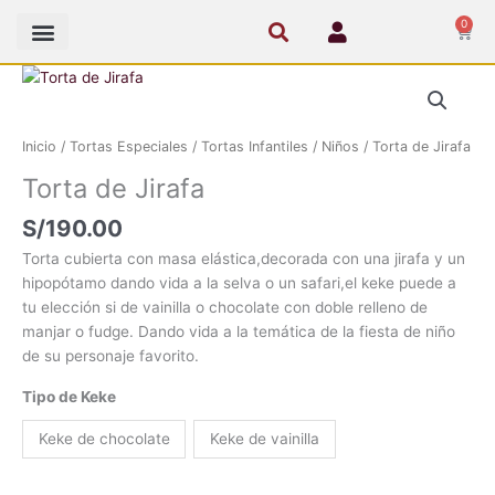
Ir
0
Cart
al
contenido
Torta
de
Jirafa
Inicio
/
Tortas Especiales
/
Tortas Infantiles
/
Niños
/ Torta de Jirafa
cantidad
Torta de Jirafa
S/
190.00
Torta cubierta con masa elástica,decorada con una jirafa y un
hipopótamo dando vida a la selva o un safari,el keke puede a
tu elección si de vainilla o chocolate con doble relleno de
manjar o fudge. Dando vida a la temática de la fiesta de niño
de su personaje favorito.
Tipo de Keke
Keke de chocolate
Keke de vainilla