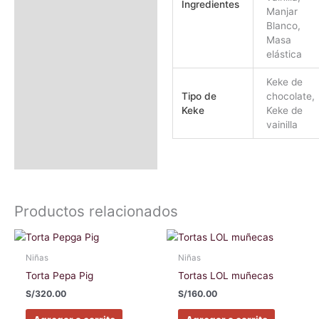
Ingredientes
Manjar
Blanco,
Masa
elástica
Keke de
Tipo de
chocolate,
Keke
Keke de
vainilla
Productos relacionados
Este
Este
producto
producto
Niñas
Niñas
tiene
tiene
Torta Pepa Pig
Tortas LOL muñecas
múltiples
múltiples
S/
320.00
S/
160.00
variantes.
variantes
Las
Las