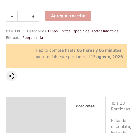
-
+
Agregar a carrito
SKU:
N/D
Categorías:
Niñas
,
Tortas Especiales
,
Tortas Infantiles
Etiqueta:
Peppa hada
Haz tu compra hasta
05 horas y 05 minutos
para recibir este producto el
12 agosto, 2026
Información adicional
18 a 20
Porciones
Porciones
Valoraciones (0)
Keke de
chocolate,
Keke de