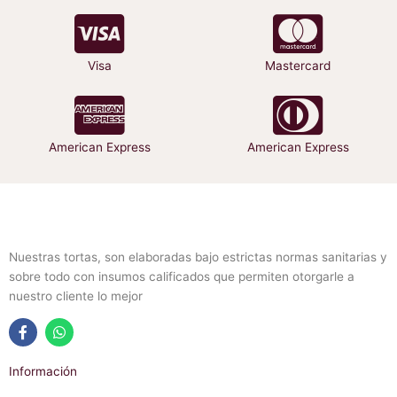
producto
producto
Visa
Mastercard
American Express
American Express
Nuestras tortas, son elaboradas bajo estrictas normas sanitarias y
sobre todo con insumos calificados que permiten otorgarle a
nuestro cliente lo mejor
F
W
a
h
Información
c
a
e
t