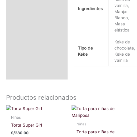
vainilla,
Ingredientes
Manjar
Blanco,
Masa
elástica
Keke de
Tipo de
chocolate,
Keke
Keke de
vainilla
Productos relacionados
Este
Este
producto
producto
Niñas
tiene
tiene
Niñas
Torta Super Girl
múltiples
múltiples
Torta para niñas de
S/
280.00
variantes.
variantes