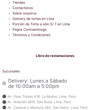
b
Tiendas
s
o
a
Contáctenos
o
p
Sobre nosotros
k
p
-
Delivery de tortas en Lima
f
Porción de Torta a sólo S/ 7 en Lima
Pagos Contraentrega
Términos y Condiciones
Libro de reclamaciones
Sucursales
Delivery: Lunes a Sábado
de 10:00am a 5:00pm
Av. Flora Tristan 419, La Molina, Lima, Perú
Av. Aviación 2815, San Borja, Lima, Perú
Av. Canaval y Moreyra 240, San Isidro, Lima, Perú