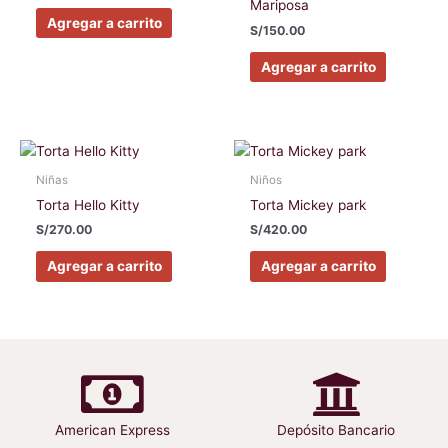
Mariposa
Las
Las
Agregar a carrito
S/
150.00
opciones
opciones
se
se
Agregar a carrito
pueden
pueden
elegir
elegir
en
en
la
la
Este
Este
página
página
producto
producto
Niñas
Niños
de
de
tiene
tiene
Torta Hello Kitty
Torta Mickey park
producto
producto
múltiples
múltiples
S/
270.00
S/
420.00
variantes.
variantes
Las
Las
Agregar a carrito
Agregar a carrito
opciones
opciones
se
se
pueden
pueden
elegir
elegir
en
en
la
la
página
página
American Express
Depósito Bancario
de
de