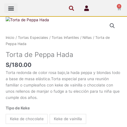
Ir
0
Cart
al
contenido
Torta
de
Peppa
Inicio
/
Tortas Especiales
/
Tortas Infantiles
/
Niñas
/ Torta de
Hada
Peppa Hada
cantidad
Torta de Peppa Hada
S/
180.00
Torta redonda de color rosa bajo,la hada peppa y blondas todo
a base de masa elástica.Torta especial para una reunión
familiar o cumpleaños con keke de vainilla o chocolate con
unos rellenos de manjar o fudge a tu elección para tu niña que
cumple dos años.
Tipo de Keke
Keke de chocolate
Keke de vainilla