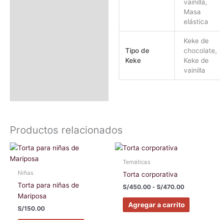
vainilla,
Masa
elástica
Keke de
Tipo de
chocolate,
Keke
Keke de
vainilla
Productos relacionados
Rango
Este
Este
de
producto
producto
precios:
Temáticas
tiene
tiene
desde
Niñas
Torta corporativa
S/450.00
múltiples
múltiples
Torta para niñas de
hasta
S/
450.00
-
S/
470.00
variantes.
variantes
S/470.00
Mariposa
Las
Las
Agregar a carrito
S/
150.00
opciones
opciones