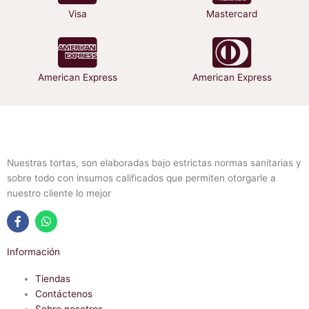
Visa
Mastercard
American Express
American Express
Nuestras tortas, son elaboradas bajo estrictas normas sanitarias y
sobre todo con insumos calificados que permiten otorgarle a
nuestro cliente lo mejor
F
W
a
h
Información
c
a
e
t
b
Tiendas
s
o
a
Contáctenos
o
p