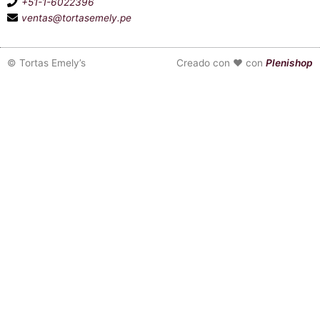
+51-1-6022396
ventas@tortasemely.pe
©
Tortas Emely’s
Creado con ❤ con
Plenishop