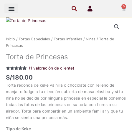
Ir
0
Cart
al
contenido
Torta
de
Princesas
Inicio
/
Tortas Especiales
/
Tortas Infantiles
/
Niñas
/ Torta de
cantidad
Princesas
Torta de Princesas
(
1
valoración de cliente)
Valorado
1
S/
180.00
con
5.00
de
5 en base a
Torta redonda de keke vainilla o chocolate con relleno de
valoración
de un cliente
manjar o fudge a tu elección cubierta de masa elástica y si tu
niña no se decide por ninguna princesa en especial le ponemos
todas las fotos de las princesas en su torta con flores a su
alredor. Torta para compartir en un ambiente familiar y que tu
niña se sienta una princesa más.
Tipo de Keke