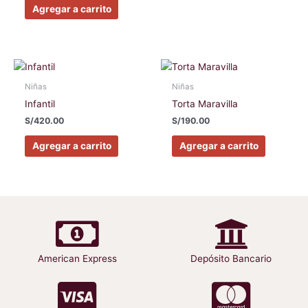
se
se
Agregar a carrito
pueden
pueden
elegir
elegir
en
en
la
la
Este
Este
página
página
producto
producto
Niñas
Niñas
de
de
tiene
tiene
Infantil
Torta Maravilla
producto
producto
múltiples
múltiples
S/
420.00
S/
190.00
variantes.
variantes
Las
Las
Agregar a carrito
Agregar a carrito
opciones
opciones
se
se
pueden
pueden
elegir
elegir
en
en
la
la
página
página
American Express
Depósito Bancario
de
de
producto
producto