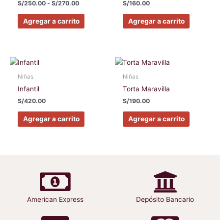
hasta
S/
250.00
-
S/
270.00
S/
160.00
variantes.
variantes
S/270.00
Las
Las
Agregar a carrito
Agregar a carrito
opciones
opciones
se
se
pueden
pueden
elegir
elegir
Este
Este
en
en
producto
producto
Niñas
Niñas
la
la
tiene
tiene
Infantil
Torta Maravilla
página
página
múltiples
múltiples
S/
420.00
S/
190.00
de
de
variantes.
variantes
producto
producto
Las
Las
Agregar a carrito
Agregar a carrito
opciones
opciones
se
se
pueden
pueden
elegir
elegir
en
en
la
la
página
página
American Express
Depósito Bancario
de
de
producto
producto