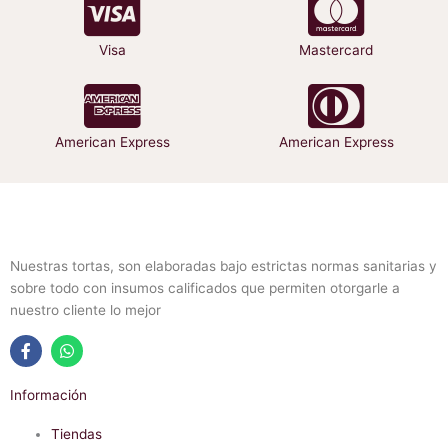
Visa
Mastercard
American Express
American Express
Nuestras tortas, son elaboradas bajo estrictas normas sanitarias y
sobre todo con insumos calificados que permiten otorgarle a
nuestro cliente lo mejor
F
W
a
h
Información
c
a
e
t
b
Tiendas
s