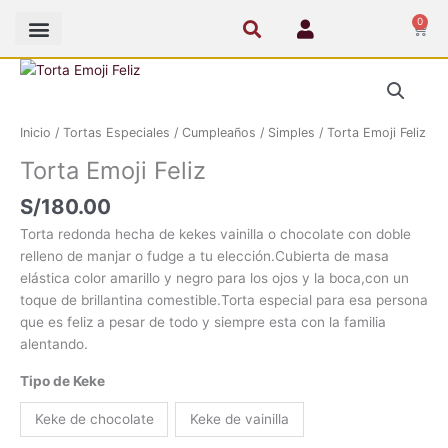
Ir
0
Cart
al
contenido
Torta
Emoji
Feliz
Inicio
/
Tortas Especiales
/
Cumpleaños
/
Simples
/ Torta Emoji Feliz
cantidad
Torta Emoji Feliz
S/
180.00
Torta redonda hecha de kekes vainilla o chocolate con doble
relleno de manjar o fudge a tu elección.Cubierta de masa
elástica color amarillo y negro para los ojos y la boca,con un
toque de brillantina comestible.Torta especial para esa persona
que es feliz a pesar de todo y siempre esta con la familia
alentando.
Tipo de Keke
Keke de chocolate
Keke de vainilla