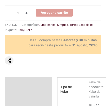
-
+
Agregar a carrito
SKU:
N/D
Categorías:
Cumpleaños
,
Simples
,
Tortas Especiales
Etiqueta:
Emoji Feliz
Haz tu compra hasta
04 horas y 30 minutos
para recibir este producto el
11 agosto, 2026
Información adicional
Keke de
Tipo de
chocolate,
Valoraciones (0)
Keke
Keke de
vainilla
18 a 20