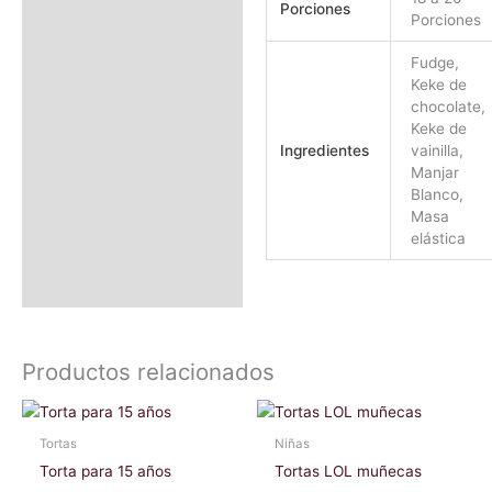
Porciones
Porciones
Fudge,
Keke de
chocolate,
Keke de
Ingredientes
vainilla,
Manjar
Blanco,
Masa
elástica
Productos relacionados
Rango
Este
Este
de
producto
producto
precios:
Tortas
Niñas
tiene
tiene
desde
Torta para 15 años
Tortas LOL muñecas
S/250.00
múltiples
múltiples