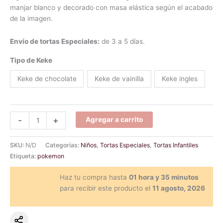
cliente
manjar blanco y decorado con masa elástica según el acabado
de la imagen.
Envío de tortas Especiales:
de 3 a 5 días.
Tipo de Keke
Keke de chocolate
Keke de vainilla
Keke ingles
-
+
Agregar a carrito
SKU:
N/D
Categorías:
Niños
,
Tortas Especiales
,
Tortas Infantiles
Etiqueta:
pokemon
Haz tu compra hasta
01 hora y 35 minutos
para recibir este producto el
11 agosto, 2026