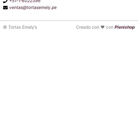
+51-1-6022396
ventas@tortasemely.pe
©
Tortas Emely’s
Creado con ❤ con
Plenishop