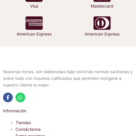
Visa
Mastercard
American Express
American Express
Nuestras tortas, son elaboradas bajo estrictas normas sanitarias y
sobre todo con insumos calificados que permiten otorgarle a
nuestro cliente lo mejor
F
W
a
h
Información
c
a
e
t
b
Tiendas
s
o
a
Contáctenos
o
p
Sobre nosotros