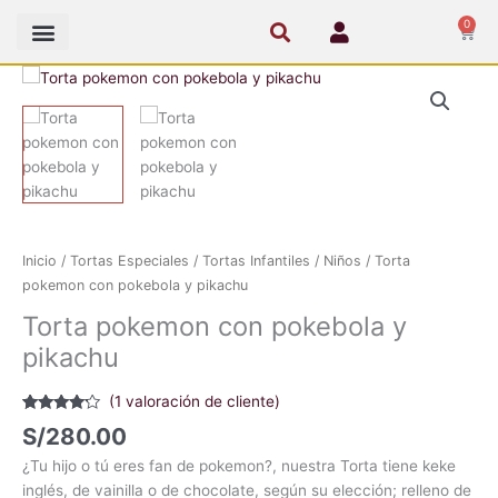
Ir
0
Cart
al
contenido
Torta
pokemon
con
pokebola
y
pikachu
cantidad
Inicio
/
Tortas Especiales
/
Tortas Infantiles
/
Niños
/ Torta
pokemon con pokebola y pikachu
Torta pokemon con pokebola y
pikachu
(
1
valoración de cliente)
Valorado
1
S/
280.00
con
4.00
de 5 en
¿Tu hijo o tú eres fan de pokemon?, nuestra Torta tiene keke
base a
valoración
inglés, de vainilla o de chocolate, según su elección; relleno de
de un