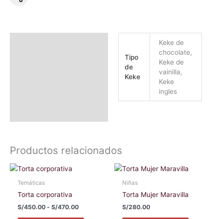
Información adicional
Keke de
chocolate,
Tipo
Valoraciones (1)
Keke de
de
vainilla,
Keke
Keke
ingles
Productos relacionados
Rango
Este
Este
de
producto
producto
precios:
Temáticas
Niñas
tiene
tiene
desde
Torta corporativa
Torta Mujer Maravilla
S/450.00
múltiples
múltiples
hasta
S/
450.00
-
S/
470.00
S/
280.00
variantes.
variantes
S/470.00