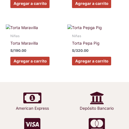
Las
Las
Agregar a carrito
Agregar a carrito
opciones
opciones
se
se
pueden
pueden
elegir
elegir
Este
Este
en
en
producto
producto
Niñas
Niñas
la
la
tiene
tiene
Torta Maravilla
Torta Pepa Pig
página
página
múltiples
múltiples
S/
190.00
S/
320.00
de
de
variantes.
variantes
producto
producto
Las
Las
Agregar a carrito
Agregar a carrito
opciones
opciones
se
se
pueden
pueden
elegir
elegir
en
en
la
la
página
página
American Express
Depósito Bancario
de
de
producto
producto