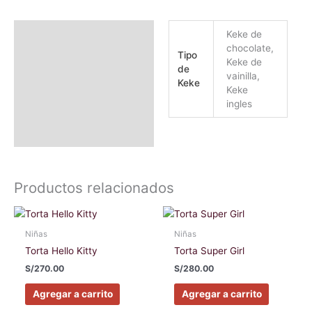
Información adicional
Keke de
chocolate,
Tipo
Valoraciones (0)
Keke de
de
vainilla,
Keke
Keke
ingles
Productos relacionados
Este
Este
producto
producto
Niñas
Niñas
tiene
tiene
Torta Hello Kitty
Torta Super Girl
múltiples
múltiples
S/
270.00
S/
280.00
variantes.
variantes
Las
Las
Agregar a carrito
Agregar a carrito
opciones
opciones