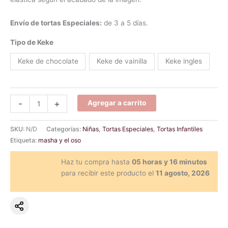
Envío de tortas Especiales:
de 3 a 5 días.
Tipo de Keke
Keke de chocolate
Keke de vainilla
Keke ingles
-
+
Agregar a carrito
SKU:
N/D
Categorías:
Niñas
,
Tortas Especiales
,
Tortas Infantiles
Etiqueta:
masha y el oso
Haz tu compra hasta
05 horas y 16 minutos
para recibir este producto el
11 agosto, 2026