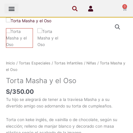
Ir
0
Cart
al
contenido
Torta
Masha
y
el
Oso
cantidad
Inicio
/
Tortas Especiales
/
Tortas Infantiles
/
Niñas
/ Torta Masha y
el Oso
Torta Masha y el Oso
S/
350.00
Tu hijo se alegrará de tener a la traviesa Masha y a su
divertido amigo oso adornando su torta de cumpleaños.
Torta con keke inglés, de vainilla o de chocolate, según su
elección; relleno de manjar blanco y decorado con masa
elástica según el acabado de la imagen.