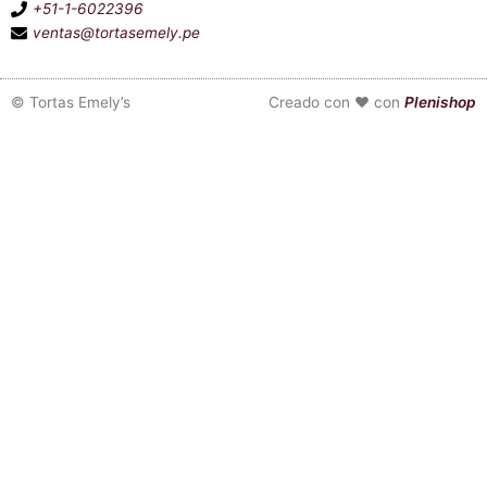
+51-1-6022396
ventas@tortasemely.pe
©
Tortas Emely’s
Creado con ❤ con
Plenishop