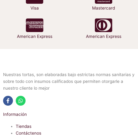
Visa
Mastercard
American Express
American Express
Nuestras tortas, son elaboradas bajo estrictas normas sanitarias y
sobre todo con insumos calificados que permiten otorgarle a
nuestro cliente lo mejor
F
W
a
h
Información
c
a
e
t
b
Tiendas
s
o
a
Contáctenos
o
p