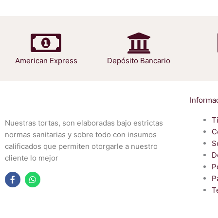
American Express
Depósito Bancario
Informa
T
Nuestras tortas, son elaboradas bajo estrictas
C
normas sanitarias y sobre todo con insumos
S
calificados que permiten otorgarle a nuestro
D
cliente lo mejor
P
P
F
W
T
a
h
c
a
e
t