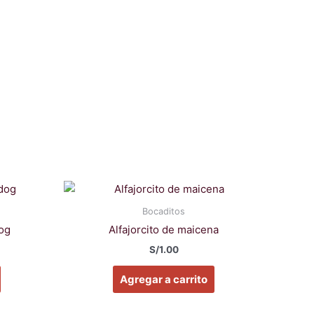
Bocaditos
dog
Alfajorcito de maicena
S/
1.00
Agregar a carrito