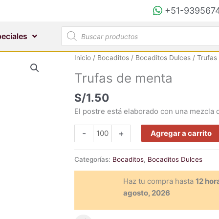
+51-939567
Búsqueda
eciales
de
productos
Trufas
Inicio
/
Bocaditos
/
Bocaditos Dulces
/ Trufas
de
Trufas de menta
menta
cantidad
S/
1.50
El postre está elaborado con una mezcla 
-
+
Agregar a carrito
Categorías:
Bocaditos
,
Bocaditos Dulces
Haz tu compra hasta
12 hor
agosto, 2026