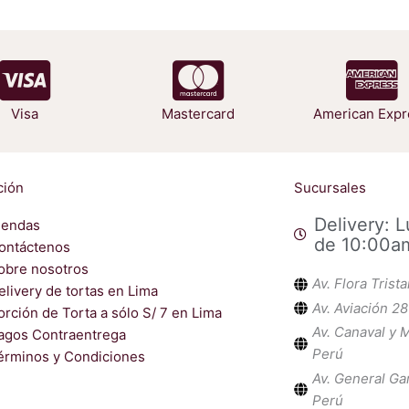
Visa
Mastercard
American Expr
ción
Sucursales
Delivery: 
iendas
de 10:00a
ontáctenos
obre nosotros
Av. Flora Trist
elivery de tortas en Lima
Av. Aviación 28
orción de Torta a sólo S/ 7 en Lima
Av. Canaval y M
agos Contraentrega
Perú
érminos y Condiciones
Av. General Ga
Perú