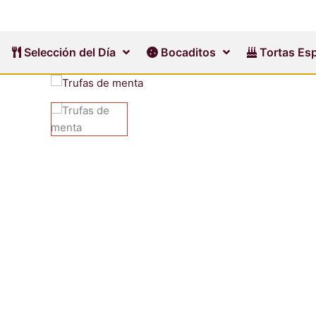
Ir
al
contenido
Selección del Día
Bocaditos
Tortas Esp