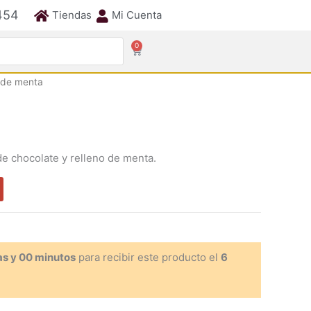
454
Tiendas
Mi Cuenta
0
Cart
 de menta
de chocolate y relleno de menta.
as y 00 minutos
para recibir este producto el
6