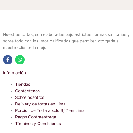
Nuestras tortas, son elaboradas bajo estrictas normas sanitarias y
sobre todo con insumos calificados que permiten otorgarle a
nuestro cliente lo mejor
F
W
a
h
Información
c
a
e
t
b
Tiendas
s
o
a
Contáctenos
o
p
Sobre nosotros
k
p
-
Delivery de tortas en Lima
f
Porción de Torta a sólo S/ 7 en Lima
Pagos Contraentrega
Términos y Condiciones