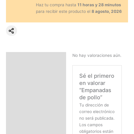
Haz tu compra hasta
11 horas y 28 minutos
para recibir este producto el
8 agosto, 2026
No hay valoraciones aún.
Valoraciones (0)
Sé el primero
en valorar
“Empanadas
de pollo”
Tu dirección de
correo electrónico
no será publicada.
Los campos
obligatorios están