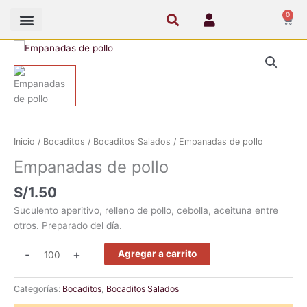
Ir
0
Cart
al
contenido
Empanadas
de
pollo
cantidad
Inicio
/
Bocaditos
/
Bocaditos Salados
/ Empanadas de pollo
Empanadas de pollo
S/
1.50
Suculento aperitivo, relleno de pollo, cebolla, aceituna entre
otros. Preparado del día.
-
+
Agregar a carrito
Categorías:
Bocaditos
,
Bocaditos Salados