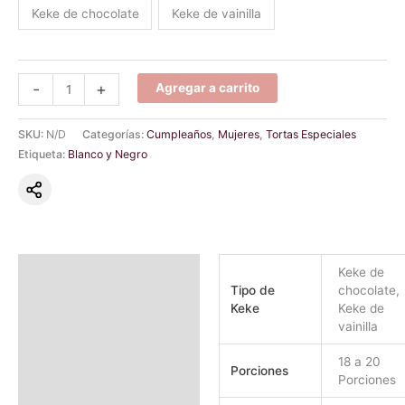
Keke de chocolate
Keke de vainilla
-
+
Agregar a carrito
SKU:
N/D
Categorías:
Cumpleaños
,
Mujeres
,
Tortas Especiales
Etiqueta:
Blanco y Negro
Información adicional
Keke de
Tipo de
chocolate,
Valoraciones (0)
Keke
Keke de
vainilla
18 a 20
Porciones
Porciones