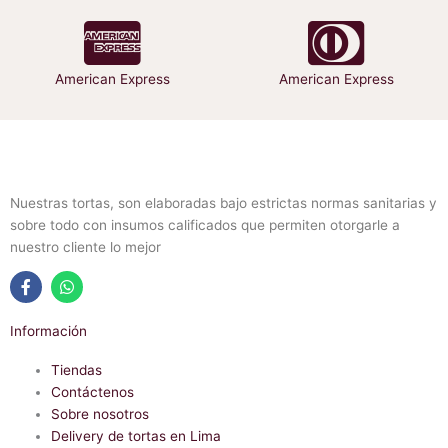
American Express
American Express
Nuestras tortas, son elaboradas bajo estrictas normas sanitarias y
sobre todo con insumos calificados que permiten otorgarle a
nuestro cliente lo mejor
F
W
a
h
Información
c
a
e
t
b
Tiendas
s
o
a
Contáctenos
o
p
Sobre nosotros
k
p
-
Delivery de tortas en Lima