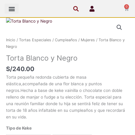
Ir
0
Cart
al
contenido
Torta
Blanco
y
Inicio
/
Tortas Especiales
/
Cumpleaños
/
Mujeres
/ Torta Blanco y
Negro
Negro
cantidad
Torta Blanco y Negro
S/
240.00
Torta pequeña redonda cubierta de masa
elástica,acompañada de una flor blanca y puntos
negros.Hecha a base de keke vainilla o chocolate con doble
relleno de manjar o fudge a tu elección. Torta especial para
una reunión familiar donde tu hija se sentirá feliz de tener su
torta de 18 años infaltable en su cumpleaños y que recordará
en su vida.
Tipo de Keke