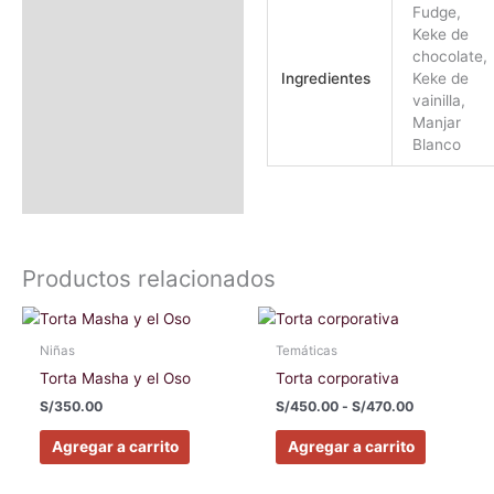
Fudge,
Keke de
chocolate,
Ingredientes
Keke de
vainilla,
Manjar
Blanco
Productos relacionados
Rango
Este
Este
de
producto
producto
precios:
Niñas
Temáticas
tiene
tiene
desde
Torta Masha y el Oso
Torta corporativa
S/450.00
múltiples
múltiples
hasta
S/
350.00
S/
450.00
-
S/
470.00
variantes.
variantes
S/470.00
Las
Las
Agregar a carrito
Agregar a carrito
opciones
opciones
se
se