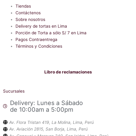
e
t
b
Tiendas
s
o
a
Contáctenos
o
p
Sobre nosotros
k
p
-
Delivery de tortas en Lima
f
Porción de Torta a sólo S/ 7 en Lima
Pagos Contraentrega
Términos y Condiciones
Libro de reclamaciones
Sucursales
Delivery: Lunes a Sábado
de 10:00am a 5:00pm
Av. Flora Tristan 419, La Molina, Lima, Perú
Av. Aviación 2815, San Borja, Lima, Perú
Av. Canaval y Moreyra 240, San Isidro, Lima, Perú