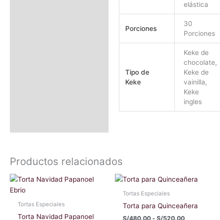
elástica
30
Porciones
Porciones
Keke de
chocolate,
Tipo de
Keke de
Keke
vainilla,
Keke
ingles
Productos relacionados
Rango
Este
Este
de
producto
producto
precios:
Tortas Especiales
tiene
tiene
desde
Tortas Especiales
Torta para Quinceañera
S/480.00
múltiples
múltiples
Torta Navidad Papanoel
hasta
S/
480.00
-
S/
520.00