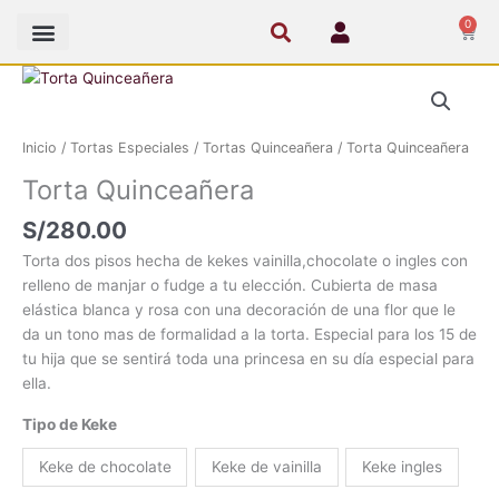
Ir
0
Cart
al
contenido
Torta
Quinceañera
cantidad
Inicio
/
Tortas Especiales
/
Tortas Quinceañera
/ Torta Quinceañera
Torta Quinceañera
S/
280.00
Torta dos pisos hecha de kekes vainilla,chocolate o ingles con
relleno de manjar o fudge a tu elección. Cubierta de masa
elástica blanca y rosa con una decoración de una flor que le
da un tono mas de formalidad a la torta. Especial para los 15 de
tu hija que se sentirá toda una princesa en su día especial para
ella.
Tipo de Keke
Keke de chocolate
Keke de vainilla
Keke ingles