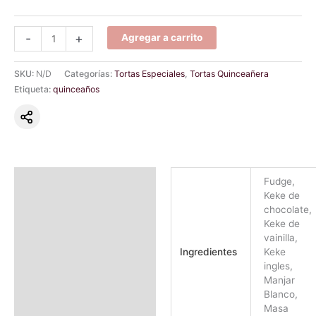
-
+
Agregar a carrito
SKU:
N/D
Categorías:
Tortas Especiales
,
Tortas Quinceañera
Etiqueta:
quinceaños
Información adicional
Fudge,
Keke de
Valoraciones (0)
chocolate,
Keke de
vainilla,
Ingredientes
Keke
ingles,
Manjar
Blanco,
Masa