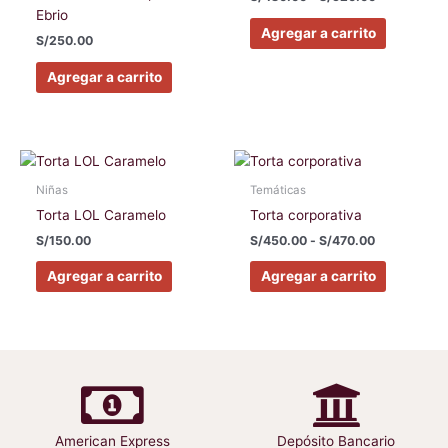
variantes.
variantes
S/520.00
Ebrio
Las
Las
Agregar a carrito
S/
250.00
opciones
opciones
se
se
Agregar a carrito
pueden
pueden
elegir
elegir
en
en
Rango
la
la
Este
Este
de
página
página
producto
producto
precios:
Niñas
Temáticas
de
de
tiene
tiene
desde
Torta LOL Caramelo
Torta corporativa
S/450.00
producto
producto
múltiples
múltiples
hasta
S/
150.00
S/
450.00
-
S/
470.00
variantes.
variantes
S/470.00
Las
Las
Agregar a carrito
Agregar a carrito
opciones
opciones
se
se
pueden
pueden
elegir
elegir
en
en
la
la
página
página
American Express
Depósito Bancario
de
de