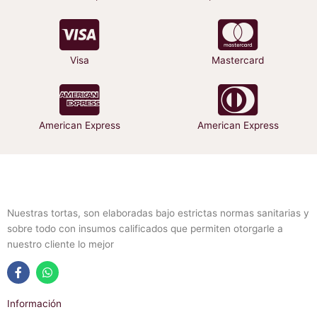
producto
producto
Visa
Mastercard
American Express
American Express
Nuestras tortas, son elaboradas bajo estrictas normas sanitarias y
sobre todo con insumos calificados que permiten otorgarle a
nuestro cliente lo mejor
F
W
a
h
Información
c
a